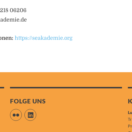
9 218 06206
kademie.de
onen:
https://seakademie.org
FOLGE UNS
Flickr
LinkedIn
Lu
Tr
P