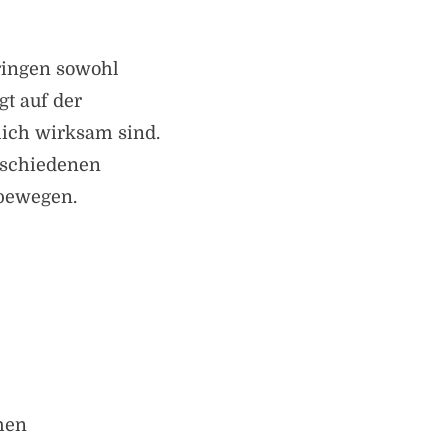
ringen sowohl
gt auf der
lich wirksam sind.
rschiedenen
 bewegen.
hen