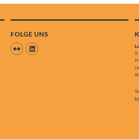
FOLGE UNS
Flickr
LinkedIn
Lu
Tr
P
Ge
8
Te
ko