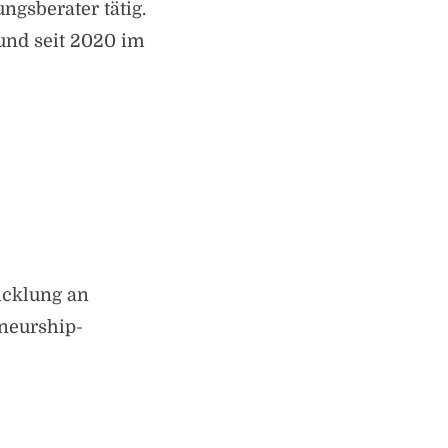
ungsberater tätig.
und seit 2020 im
icklung an
eneurship-