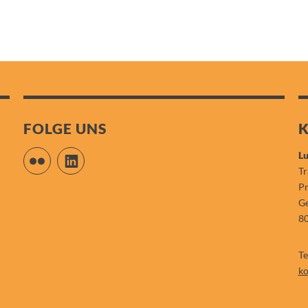
FOLGE UNS
Flickr
LinkedIn
Lu
Tr
P
Ge
8
Te
ko