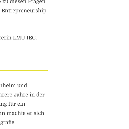
 zu diesen Fragen
& Entrepreneurship
rerin LMU IEC,
nnheim und
rere Jahre in der
ng für ein
n machte er sich
grafie