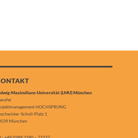
KONTAKT
dwig-Maximilians-Universität (LMU) München
ansfer
rojektmanagement HOCHSPRUNG
schwister-Scholl-Platz 1
0539 München
l.: +49 (0)89 2180 – 72237