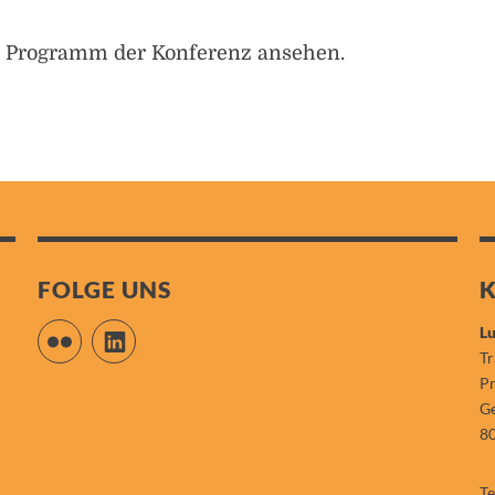
 Programm der Konferenz ansehen.
FOLGE UNS
Flickr
LinkedIn
Lu
Tr
P
Ge
8
Te