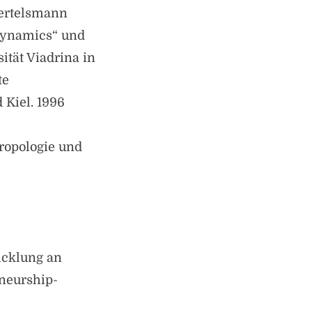
Bertelsmann
Dynamics“ und
ität Viadrina in
te
 Kiel. 1996
ropologie und
icklung an
eneurship-