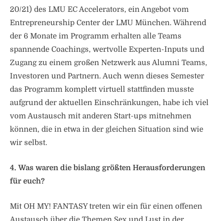
20/21) des LMU EC Accelerators, ein Angebot vom
Entrepreneurship Center der LMU München. Während
der 6 Monate im Programm erhalten alle Teams
spannende Coachings, wertvolle Experten-Inputs und
Zugang zu einem großen Netzwerk aus Alumni Teams,
Investoren und Partnern. Auch wenn dieses Semester
das Programm komplett virtuell stattfinden musste
aufgrund der aktuellen Einschränkungen, habe ich viel
vom Austausch mit anderen Start-ups mitnehmen
können, die in etwa in der gleichen Situation sind wie
wir selbst.
4. Was waren die bislang größten Herausforderungen
für euch?
Mit OH MY! FANTASY treten wir ein für einen offenen
Austausch über die Themen Sex und Lust in der