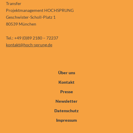
Transfer
Projektmanagement HOCHSPRUNG
Geschwister-Scholl-Platz 1
80539 München
Tel.: +49 (0)89 2180 – 72237
kontakt@hoch-sprung.de
Über uns
Kontakt
Presse
Newsletter
Datenschutz
Impressum