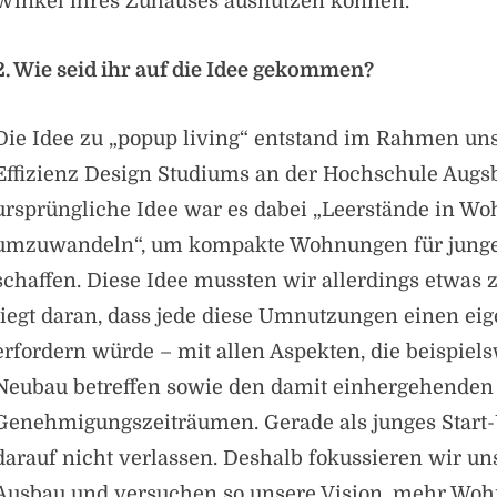
Winkel ihres Zuhauses ausnutzen können.
2. Wie seid ihr auf die Idee gekommen?
Die Idee zu „popup living“ entstand im Rahmen un
Effizienz Design Studiums an der Hochschule Augs
ursprüngliche Idee war es dabei „Leerstände in W
umzuwandeln“, um kompakte Wohnungen für jung
schaffen. Diese Idee mussten wir allerdings etwas 
liegt daran, dass jede diese Umnutzungen einen ei
erfordern würde – mit allen Aspekten, die beispiel
Neubau betreffen sowie den damit einhergehenden
Genehmigungszeiträumen. Gerade als junges Start
darauf nicht verlassen. Deshalb fokussieren wir un
Ausbau und versuchen so unsere Vision, mehr Woh