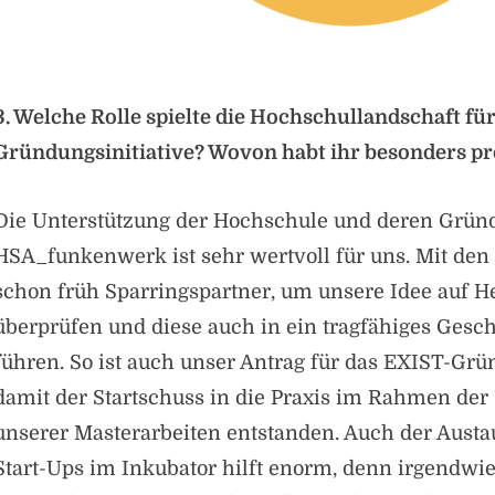
3. Welche Rolle spielte die Hochschullandschaft fü
Gründungsinitiative? Wovon habt ihr besonders pro
Die Unterstützung der Hochschule und deren Gründ
HSA_funkenwerk ist sehr wertvoll für uns. Mit den
schon früh Sparringspartner, um unsere Idee auf H
überprüfen und diese auch in ein tragfähiges Gesc
führen. So ist auch unser Antrag für das EXIST-Gr
damit der Startschuss in die Praxis im Rahmen de
unserer Masterarbeiten entstanden. Auch der Austa
Start-Ups im Inkubator hilft enorm, denn irgendwie