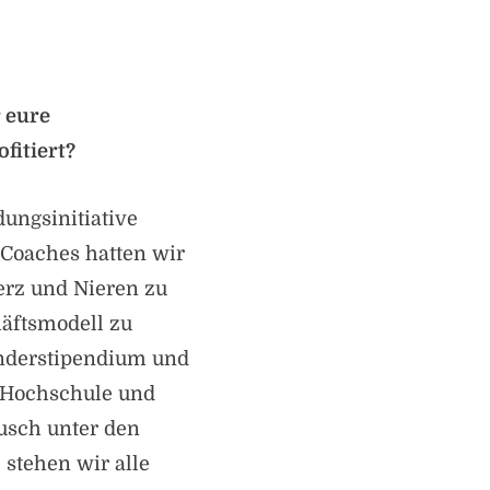
r eure
fitiert?
ungsinitiative
 Coaches hatten wir
erz und Nieren zu
häftsmodell zu
ünderstipendium und
r Hochschule und
usch unter den
 stehen wir alle