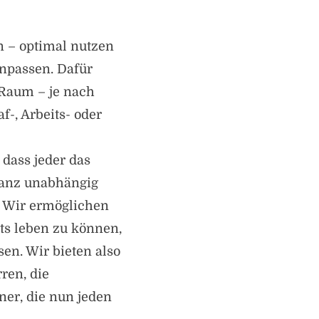
n – optimal nutzen
anpassen. Dafür
 Raum – je nach
f-, Arbeits- oder
 dass jeder das
ganz unabhängig
. Wir ermöglichen
s leben zu können,
en. Wir bieten also
ren, die
er, die nun jeden