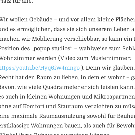
Platz für alle.
Wir wollen Gebäude – und vor allem kleine Fläche
und es ermöglichen, dass sie sich unserem Leben 
machen wir Möblierung verschiebbar, so kann ein
Position des „popup studios“ – wahlweise zum Schla
Wohnzimmer werden (Video zum Musterzimmer:
https://youtu.be/Hyq6iW4mngo
). Denn wir glauben,
Recht hat den Raum zu lieben, in dem er wohnt – 
davon, wie viele Quadratmeter er sich leisten kann
es auch in kleinen Wohnungen und Mikroapartment
ohne auf Komfort und Stauraum verzichten zu müss
eine maximale Raumausnutzung sowohl für Bauher
erstklassige Wohnungen bauen, als auch für Bewohn