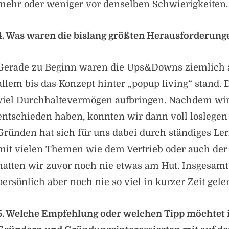
mehr oder weniger vor denselben Schwierigkeiten.
4. Was waren die bislang größten Herausforderung
Gerade zu Beginn waren die Ups&Downs ziemlich a
allem bis das Konzept hinter „popup living“ stand.
viel Durchhaltevermögen aufbringen. Nachdem wir
entschieden haben, konnten wir dann voll loslegen
Gründen hat sich für uns dabei durch ständiges Le
mit vielen Themen wie dem Vertrieb oder auch de
hatten wir zuvor noch nie etwas am Hut. Insgesamt
persönlich aber noch nie so viel in kurzer Zeit geler
5. Welche Empfehlung oder welchen Tipp möchtet 