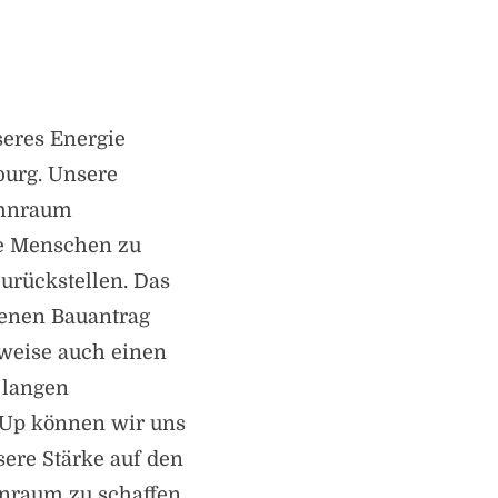
seres Energie
burg. Unsere
ohnraum
e Menschen zu
zurückstellen. Das
genen Bauantrag
sweise auch einen
 langen
-Up können wir uns
sere Stärke auf den
nraum zu schaffen,