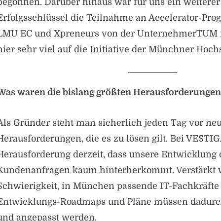
begonnen. Darüber hinaus war für uns ein weiterer
Erfolgsschlüssel die Teilnahme an Accelerator-Pr
LMU EC und Xpreneurs von der UnternehmerTUM r
hier sehr viel auf die Initiative der Münchner Hoch
Was waren die bislang größten Herausforderungen
Als Gründer steht man sicherlich jeden Tag vor ne
Herausforderungen, die es zu lösen gilt. Bei VESTIG
Herausforderung derzeit, dass unsere Entwicklung
Kundenanfragen kaum hinterherkommt. Verstärkt w
Schwierigkeit, in München passende IT-Fachkräfte 
Entwicklungs-Roadmaps und Pläne müssen dadurch 
und angepasst werden.