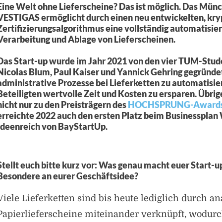
Eine Welt ohne Lieferscheine? Das ist möglich. Das Mün
VESTIGAS ermöglicht durch einen neu entwickelten, kry
Zertifizierungsalgorithmus eine vollständig automatisie
Verarbeitung und Ablage von Lieferscheinen.
Das Start-up wurde im Jahr 2021 von den vier TUM-Stud
Nicolas Blum, Paul Kaiser und Yannick Gehring gegründet. 
administrative Prozesse bei Lieferketten zu automatisie
Beteiligten wertvolle Zeit und Kosten zu ersparen. Übrig
nicht nur zu den Preisträgern des
HOCHSPRUNG-Awards
erreichte 2022 auch den ersten Platz beim Businesspla
Ideenreich von BayStartUp.
Stellt euch bitte kurz vor: Was genau macht euer Start-u
Besondere an eurer Geschäftsidee?
Viele Lieferketten sind bis heute lediglich durch an
Papierlieferscheine miteinander verknüpft, wodurc