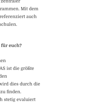
 zentraler
ogrammen. Mit dem
eferenziert auch
schulen.
 für euch?
uen
AS ist die größte
 den
ird dies durch die
zu finden.
stetig evaluiert