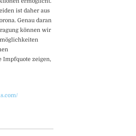
tionen ermöglicht.
iden ist daher aus
 Corona. Genau daran
tragung können wir
nsmöglichkeiten
nen
e Impfquote zeigen,
as.com/