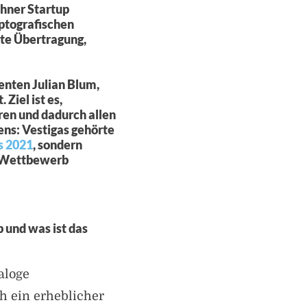
chner Startup
ptografischen
rte Übertragung,
enten Julian Blum,
Ziel ist es,
ren und dadurch allen
ens: Vestigas gehörte
 2021
, sondern
n Wettbewerb
p und was ist das
aloge
h ein erheblicher